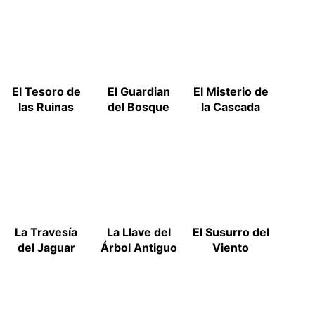
El Tesoro de
El Guardian
El Misterio de
las Ruinas
del Bosque
la Cascada
La Travesía
La Llave del
El Susurro del
del Jaguar
Árbol Antiguo
Viento