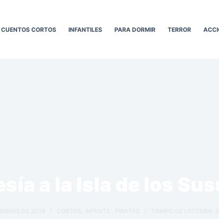
CUENTOS CORTOS
INFANTILES
PARA DORMIR
TERROR
ACCI
sía a la Isla de los Su
IEMBRE DE 2024
CORTOS
,
INFANTIL
,
PIRATAS
TIEMPO DE LECTURA:
3