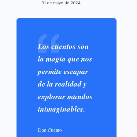
31 de mayo de 2024
Los cuentos son
la magia que nos
permite escapar
de la realidad y
explorar mundos
inimaginables.
Don Cuento