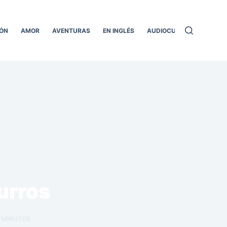
ÓN
AMOR
AVENTURAS
EN INGLÉS
AUDIOCUENTOS
TODO
surros
MINUTOS