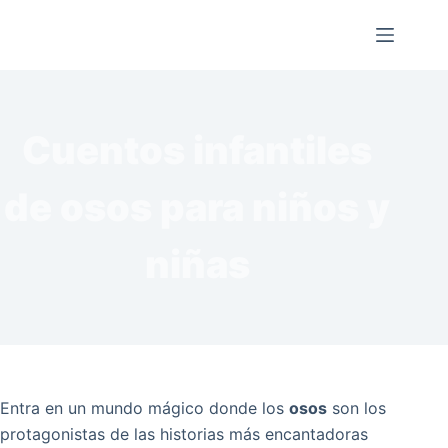
Saltar
al
contenido
Cuentos infantiles
de osos para niños y
niñas
Entra en un mundo mágico donde los
osos
son los
protagonistas de las historias más encantadoras