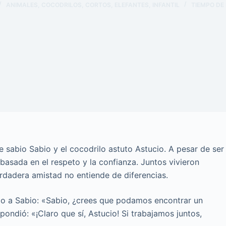
ANIMALES
,
COCODRILOS
,
CORTOS
,
ELEFANTES
,
INFANTIL
TIEMPO DE
te sabio Sabio y el cocodrilo astuto Astucio. A pesar de ser
asada en el respeto y la confianza. Juntos vivieron
rdadera amistad no entiende de diferencias.
dijo a Sabio: «Sabio, ¿crees que podamos encontrar un
pondió: «¡Claro que sí, Astucio! Si trabajamos juntos,