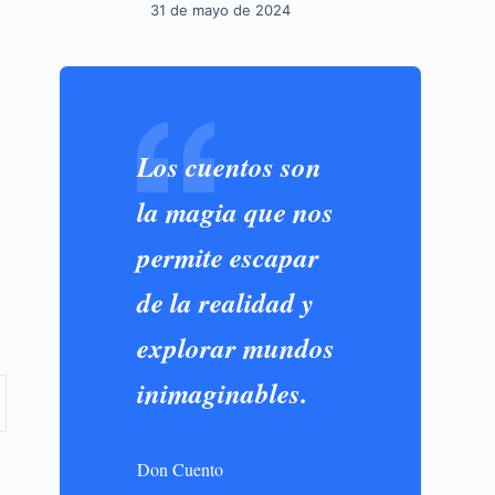
31 de mayo de 2024
Los cuentos son
la magia que nos
permite escapar
de la realidad y
explorar mundos
inimaginables.
Don Cuento