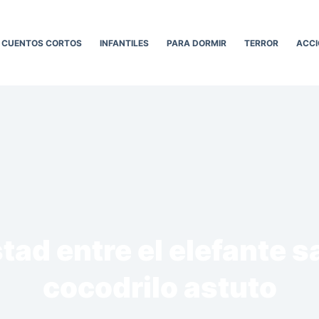
CUENTOS CORTOS
INFANTILES
PARA DORMIR
TERROR
ACCI
tad entre el elefante sa
cocodrilo astuto