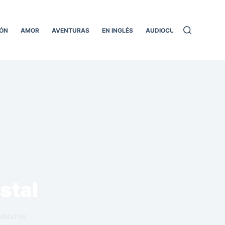
ÓN
AMOR
AVENTURAS
EN INGLÉS
AUDIOCUENTOS
TODO
stal
MINUTOS