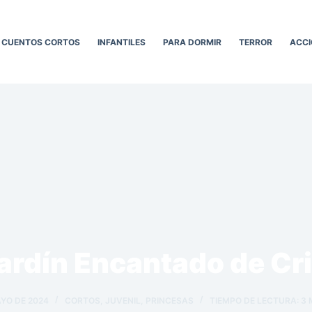
CUENTOS CORTOS
INFANTILES
PARA DORMIR
TERROR
ACCI
Jardín Encantado de Cri
AYO DE 2024
CORTOS
,
JUVENIL
,
PRINCESAS
TIEMPO DE LECTURA:
3