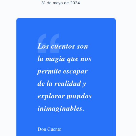
31 de mayo de 2024
Los cuentos son
la magia que nos
permite escapar
de la realidad y
explorar mundos
inimaginables.
Don Cuento