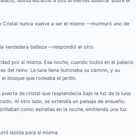
alacio, Isolda escuchó a dos sirvientes susurrar sobre el
e Cristal nunca vuelve a ser el mismo —murmuró uno de
la verdadera belleza —respondió el otro.
verdad por sí misma. Esa noche, cuando todos en el palacio
es del reino. La luna llena iluminaba su camino, y su
 el bosque que rodeaba el jardín.
puerta de cristal que resplandecía bajo la luz de la luna.
uido. Al otro lado, se extendía un paisaje de ensueño:
 brillaban como estrellas en la noche, emitiendo una luz
ró Isolda para sí misma.