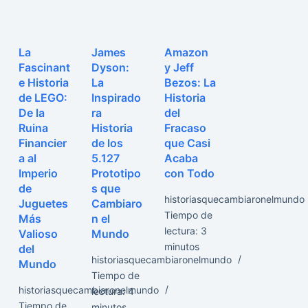
La
James
Amazon
Fascinant
Dyson:
y Jeff
e Historia
La
Bezos: La
de LEGO:
Inspirado
Historia
De la
ra
del
Ruina
Historia
Fracaso
Financier
de los
que Casi
a al
5.127
Acaba
Imperio
Prototipo
con Todo
de
s que
historiasquecambiaronelmundo
Juguetes
Cambiaro
Tiempo de
Más
n el
lectura:
3
Valioso
Mundo
minutos
del
historiasquecambiaronelmundo
Mundo
Tiempo de
historiasquecambiaronelmundo
lectura:
4
Tiempo de
minutos