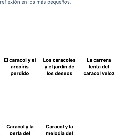
reflexión en los más pequeños.
El caracol y el
Los caracoles
La carrera
arcoíris
y el jardín de
lenta del
perdido
los deseos
caracol veloz
Caracol y la
Caracol y la
perla del
melodia del