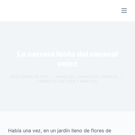
Saltar
al
contenido
La carrera lenta del caracol
veloz
28 DE ENERO DE 2025
ANIMALES
,
CARACOLES
,
INFANTIL
TIEMPO DE LECTURA:
3
MINUTOS
Había una vez, en un jardín lleno de flores de