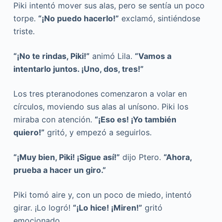
Piki intentó mover sus alas, pero se sentía un poco
torpe.
“¡No puedo hacerlo!”
exclamó, sintiéndose
triste.
“¡No te rindas, Piki!”
animó Lila.
“Vamos a
intentarlo juntos. ¡Uno, dos, tres!”
Los tres pteranodones comenzaron a volar en
círculos, moviendo sus alas al unísono. Piki los
miraba con atención.
“¡Eso es! ¡Yo también
quiero!”
gritó, y empezó a seguirlos.
“¡Muy bien, Piki! ¡Sigue así!”
dijo Ptero.
“Ahora,
prueba a hacer un giro.”
Piki tomó aire y, con un poco de miedo, intentó
girar. ¡Lo logró!
“¡Lo hice! ¡Miren!”
gritó
emocionado.