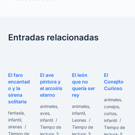
Entradas relacionadas
El faro
El ave
El león
El
encantad
pintora y
que no
Conejito
o y la
el arcoíris
quería ser
Curioso
sirena
eterno
rey
animales
,
solitaria
animales
,
animales
,
conejos
,
fantasía
,
aves
,
infantil
,
cortos
,
infantil
,
infantil
Leones
infantil
sirenas
Tiempo de
Tiempo de
Tiempo de
Tiempo de
lectura:
3
lectura:
3
lectura:
5