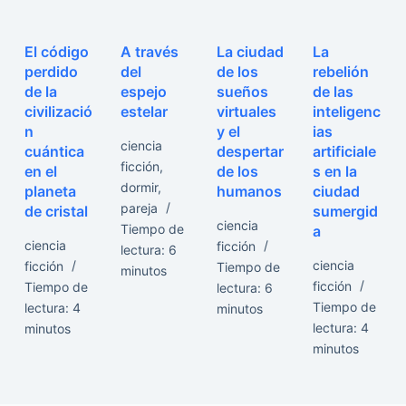
El código
A través
La ciudad
La
perdido
del
de los
rebelión
de la
espejo
sueños
de las
civilizació
estelar
virtuales
inteligenc
n
y el
ias
ciencia
cuántica
despertar
artificiale
ficción
,
en el
de los
s en la
dormir
,
planeta
humanos
ciudad
pareja
de cristal
sumergid
ciencia
Tiempo de
a
ciencia
ficción
lectura:
6
ciencia
ficción
Tiempo de
minutos
ficción
Tiempo de
lectura:
6
Tiempo de
lectura:
4
minutos
lectura:
4
minutos
minutos