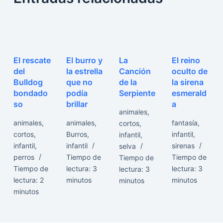
El rescate
El burro y
La
El reino
del
la estrella
Canción
oculto de
Bulldog
que no
de la
la sirena
bondado
podía
Serpiente
esmerald
so
brillar
a
animales
,
animales
,
animales
,
fantasía
,
cortos
,
cortos
,
Burros
,
infantil
,
infantil
,
infantil
,
infantil
sirenas
selva
perros
Tiempo de
Tiempo de
Tiempo de
Tiempo de
lectura:
3
lectura:
3
lectura:
3
lectura:
2
minutos
minutos
minutos
minutos