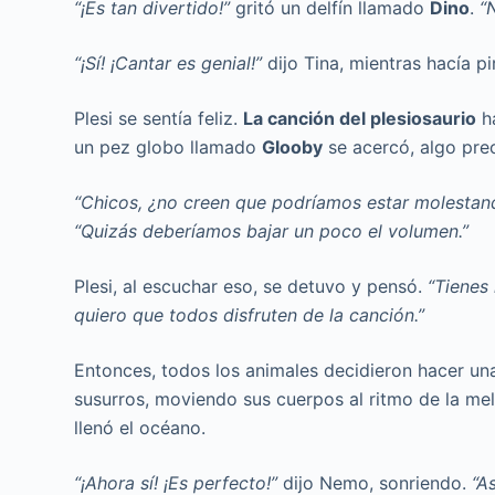
“¡Es tan divertido!”
gritó un delfín llamado
Dino
.
“
“¡Sí! ¡Cantar es genial!”
dijo Tina, mientras hacía pi
Plesi se sentía feliz.
La canción del plesiosaurio
ha
un pez globo llamado
Glooby
se acercó, algo pr
“Chicos, ¿no creen que podríamos estar molestan
“Quizás deberíamos bajar un poco el volumen.”
Plesi, al escuchar eso, se detuvo y pensó.
“Tienes
quiero que todos disfruten de la canción.”
Entonces, todos los animales decidieron hacer un
susurros, moviendo sus cuerpos al ritmo de la me
llenó el océano.
“¡Ahora sí! ¡Es perfecto!”
dijo Nemo, sonriendo.
“A