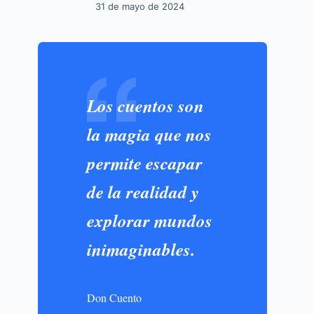
31 de mayo de 2024
Los cuentos son
la magia que nos
permite escapar
de la realidad y
explorar mundos
inimaginables.
Don Cuento