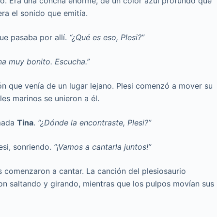
so. Era una concha enorme, de un color azul profundo que
era el sonido que emitía.
que pasaba por allí.
“¿Qué es eso, Plesi?”
na muy bonito. Escucha.”
n que venía de un lugar lejano. Plesi comenzó a mover su
les marinos se unieron a él.
amada
Tina
.
“¿Dónde la encontraste, Plesi?”
esi, sonriendo.
“¡Vamos a cantarla juntos!”
s comenzaron a cantar. La canción del plesiosaurio
on saltando y girando, mientras que los pulpos movían sus