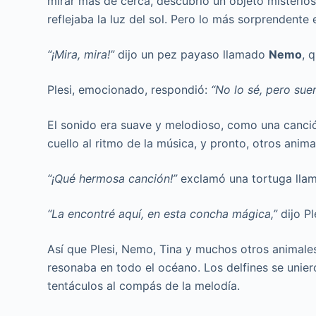
mirar más de cerca, descubrió un objeto misterio
reflejaba la luz del sol. Pero lo más sorprendente 
“¡Mira, mira!”
dijo un pez payaso llamado
Nemo
, 
Plesi, emocionado, respondió:
“No lo sé, pero sue
El sonido era suave y melodioso, como una canció
cuello al ritmo de la música, y pronto, otros anima
“¡Qué hermosa canción!”
exclamó una tortuga ll
“La encontré aquí, en esta concha mágica,”
dijo Pl
Así que Plesi, Nemo, Tina y muchos otros animale
resonaba en todo el océano. Los delfines se unier
tentáculos al compás de la melodía.