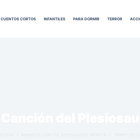
CUENTOS CORTOS
INFANTILES
PARA DORMIR
TERROR
ACCI
 Canción del Plesiosau
DE 2024
ANIMALES
,
CORTOS
,
DINOSAURIOS
,
INFANTIL
TIEMPO DE L