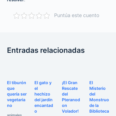
Puntúa este cuento
Entradas relacionadas
El tiburón
El gato y
¡El Gran
El
que
el
Rescate
Misterio
quería ser
hechizo
del
del
vegetaria
del jardín
Pteranod
Monstruo
no
encantad
on
de la
o
Volador!
Biblioteca
animales
,