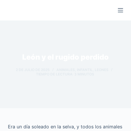
Saltar
al
contenido
León y el rugido perdido
2 DE JULIO DE 2025
ANIMALES
,
INFANTIL
,
LEONES
TIEMPO DE LECTURA:
3
MINUTOS
Era un día soleado en la selva, y todos los animales