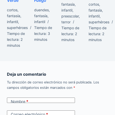
Verde
Fuego
fantasía
,
cortos
,
cortos
,
duendes
,
infantil
,
fantasía
,
fantasía
,
fantasía
,
preescolar
,
infantil
,
infantil
,
infantil
terror
superhéroes
superhéroes
Tiempo de
Tiempo de
Tiempo de
Tiempo de
lectura:
3
lectura:
2
lectura:
2
lectura:
2
minutos
minutos
minutos
minutos
Deja un comentario
Tu dirección de correo electrónico no será publicada.
Los
campos obligatorios están marcados con
*
Nombre
*
Correo electrónico
*