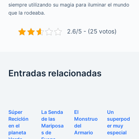
siempre utilizando su magia para iluminar el mundo
que la rodeaba.
2.6/5 - (25 votos)
Entradas relacionadas
Súper
La Senda
El
Un
Reciclón
de las
Monstruo
superpod
en el
Mariposa
del
er muy
planeta
s de
Armario
especial