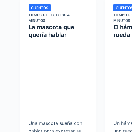
CUENTOS
CUENTO
TIEMPO DE LECTURA:
4
TIEMPO D
MINUTOS
MINUTOS
La mascota que
El hám
quería hablar
rueda 
Una mascota sueña con
Un háms
hablar para expresar su
una rued