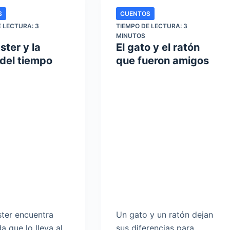
S
CUENTOS
E LECTURA:
3
TIEMPO DE LECTURA:
3
MINUTOS
ster y la
El gato y el ratón
del tiempo
que fueron amigos
ter encuentra
Un gato y un ratón dejan
a que lo lleva al
sus diferencias para