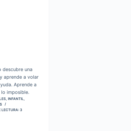
o descubre una
y aprende a volar
ayuda. Aprende a
 lo imposible.
LES
,
INFANTIL
,
S
E LECTURA:
3