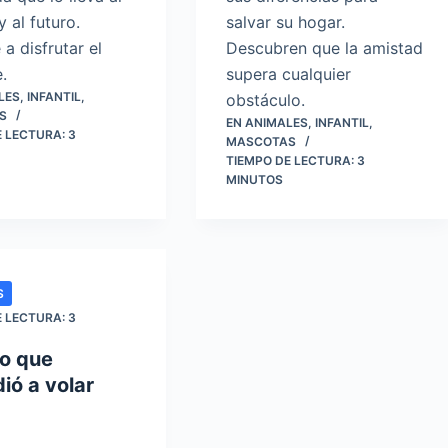
 al futuro.
salvar su hogar.
a disfrutar el
Descubren que la amistad
.
supera cualquier
LES
,
INFANTIL
,
obstáculo.
S
EN
ANIMALES
,
INFANTIL
,
E LECTURA:
3
MASCOTAS
TIEMPO DE LECTURA:
3
MINUTOS
S
E LECTURA:
3
ro que
ió a volar