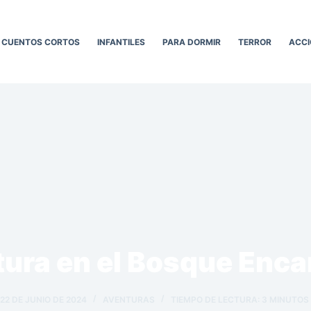
CUENTOS CORTOS
INFANTILES
PARA DORMIR
TERROR
ACCI
ura en el Bosque Enc
22 DE JUNIO DE 2024
AVENTURAS
TIEMPO DE LECTURA:
3
MINUTOS