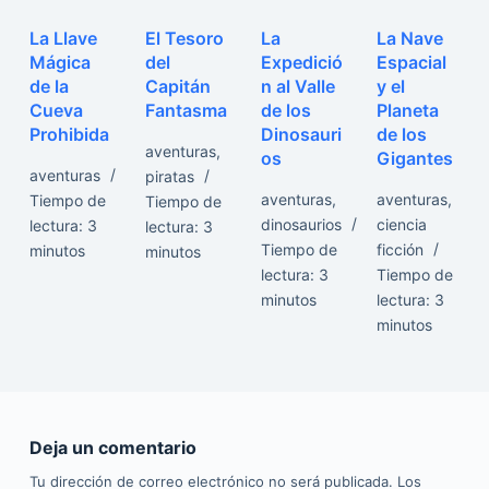
La Llave
El Tesoro
La
La Nave
Mágica
del
Expedició
Espacial
de la
Capitán
n al Valle
y el
Cueva
Fantasma
de los
Planeta
Prohibida
Dinosauri
de los
aventuras
,
os
Gigantes
aventuras
piratas
aventuras
,
aventuras
,
Tiempo de
Tiempo de
dinosaurios
ciencia
lectura:
3
lectura:
3
Tiempo de
ficción
minutos
minutos
lectura:
3
Tiempo de
minutos
lectura:
3
minutos
Deja un comentario
Tu dirección de correo electrónico no será publicada.
Los