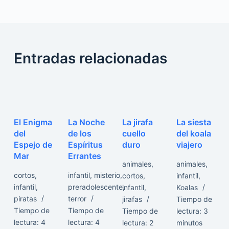
Entradas relacionadas
El Enigma
La Noche
La jirafa
La siesta
del
de los
cuello
del koala
Espejo de
Espíritus
duro
viajero
Mar
Errantes
animales
,
animales
,
cortos
,
infantil
,
misterio
,
cortos
,
infantil
,
infantil
,
preradolescente
,
infantil
,
Koalas
piratas
terror
jirafas
Tiempo de
Tiempo de
Tiempo de
Tiempo de
lectura:
3
lectura:
4
lectura:
4
lectura:
2
minutos