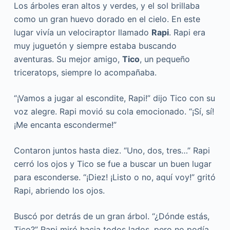
Los árboles eran altos y verdes, y el sol brillaba
como un gran huevo dorado en el cielo. En este
lugar vivía un velociraptor llamado
Rapi
. Rapi era
muy juguetón y siempre estaba buscando
aventuras. Su mejor amigo,
Tico
, un pequeño
triceratops, siempre lo acompañaba.
“¡Vamos a jugar al escondite, Rapi!” dijo Tico con su
voz alegre. Rapi movió su cola emocionado. “¡Sí, sí!
¡Me encanta esconderme!”
Contaron juntos hasta diez. “Uno, dos, tres…” Rapi
cerró los ojos y Tico se fue a buscar un buen lugar
para esconderse. “¡Diez! ¡Listo o no, aquí voy!” gritó
Rapi, abriendo los ojos.
Buscó por detrás de un gran árbol. “¿Dónde estás,
Tico?” Rapi miró hacia todos lados, pero no podía