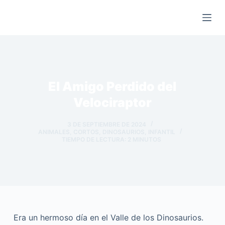
Saltar
al
contenido
El Amigo Perdido del
Velociraptor
3 DE SEPTIEMBRE DE 2024
ANIMALES
,
CORTOS
,
DINOSAURIOS
,
INFANTIL
TIEMPO DE LECTURA:
2
MINUTOS
Era un hermoso día en el Valle de los Dinosaurios.