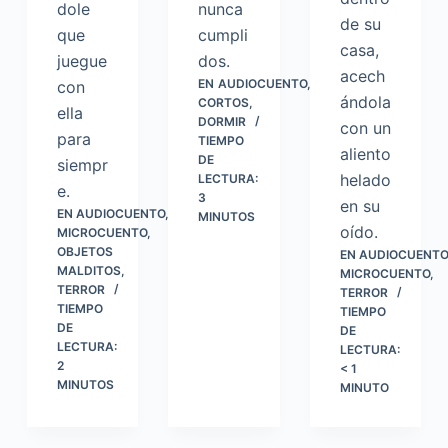
dole
nunca
de su
que
cumpli
casa,
juegue
dos.
acech
EN
AUDIOCUENTO
,
con
ándola
CORTOS
,
ella
DORMIR
con un
para
TIEMPO
aliento
DE
siempr
helado
LECTURA:
e.
3
en su
EN
AUDIOCUENTO
,
MINUTOS
oído.
MICROCUENTO
,
OBJETOS
EN
AUDIOCUENTO
MALDITOS
,
MICROCUENTO
,
TERROR
TERROR
TIEMPO
TIEMPO
DE
DE
LECTURA:
LECTURA:
2
< 1
MINUTOS
MINUTO