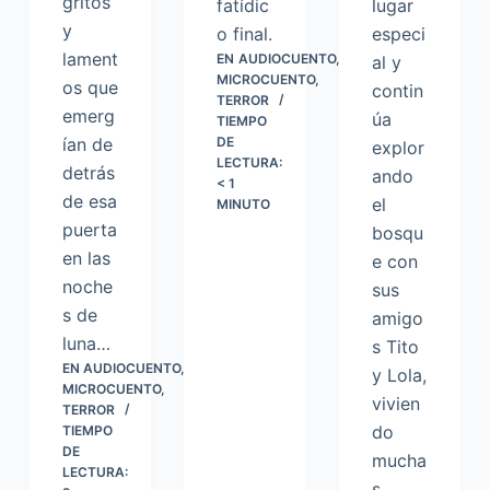
gritos
fatídic
lugar
y
o final.
especi
lament
EN
AUDIOCUENTO
,
al y
MICROCUENTO
,
os que
contin
TERROR
emerg
úa
TIEMPO
ían de
DE
explor
LECTURA:
detrás
ando
< 1
de esa
el
MINUTO
puerta
bosqu
en las
e con
noche
sus
s de
amigo
luna…
s Tito
EN
AUDIOCUENTO
,
y Lola,
MICROCUENTO
,
vivien
TERROR
do
TIEMPO
DE
mucha
LECTURA:
s