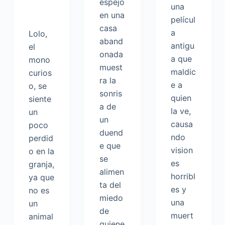
espejo
una
en una
películ
casa
a
Lolo,
aband
antigu
el
onada
a que
mono
muest
maldic
curios
ra la
e a
o, se
sonris
quien
siente
a de
la ve,
un
un
causa
poco
duend
ndo
perdid
e que
vision
o en la
se
es
granja,
alimen
horribl
ya que
ta del
es y
no es
miedo
una
un
de
muert
animal
quiene