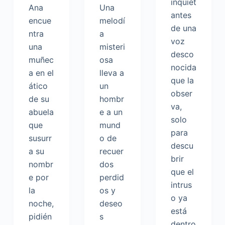
inquiet
Ana
Una
antes
encue
melodí
de una
ntra
a
voz
una
misteri
desco
muñec
osa
nocida
a en el
lleva a
que la
ático
un
obser
de su
hombr
va,
abuela
e a un
solo
que
mund
para
susurr
o de
descu
a su
recuer
brir
nombr
dos
que el
e por
perdid
intrus
la
os y
o ya
noche,
deseo
está
pidién
s
dentro