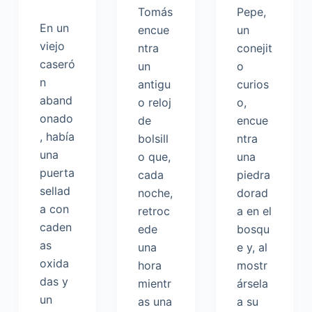
Tomás
Pepe,
En un
encue
un
viejo
ntra
conejit
caseró
un
o
n
antigu
curios
aband
o reloj
o,
onado
de
encue
, había
bolsill
ntra
una
o que,
una
puerta
cada
piedra
sellad
noche,
dorad
a con
retroc
a en el
caden
ede
bosqu
as
una
e y, al
oxida
hora
mostr
das y
mientr
ársela
un
as una
a su