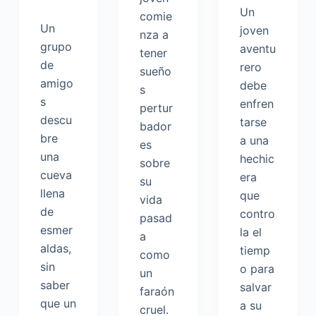
Un
comie
Un
joven
nza a
grupo
aventu
tener
de
rero
sueño
amigo
debe
s
s
enfren
pertur
descu
tarse
bador
bre
a una
es
una
hechic
sobre
cueva
era
su
llena
que
vida
de
contro
pasad
esmer
la el
a
aldas,
tiemp
como
sin
o para
un
saber
salvar
faraón
que un
a su
cruel.