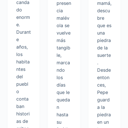
canda
presen
mamá,
do
cia
descu
enorm
malév
bre
e.
ola se
que es
Durant
vuelve
una
e
más
piedra
años,
tangib
de la
los
le,
suerte
habita
marca
.
ntes
ndo
Desde
del
los
enton
puebl
días
ces,
o
que le
Pepe
conta
queda
guard
ban
n
a la
histori
hasta
piedra
as de
su
en un