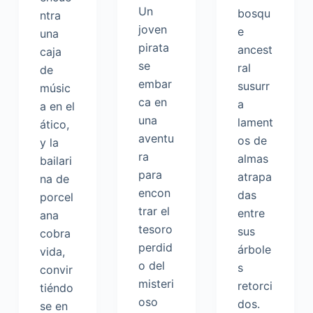
Un
bosqu
ntra
joven
e
una
pirata
ancest
caja
se
ral
de
embar
susurr
músic
ca en
a
a en el
una
lament
ático,
aventu
os de
y la
ra
almas
bailari
para
atrapa
na de
encon
das
porcel
trar el
entre
ana
tesoro
sus
cobra
perdid
árbole
vida,
o del
s
convir
misteri
retorci
tiéndo
oso
dos.
se en