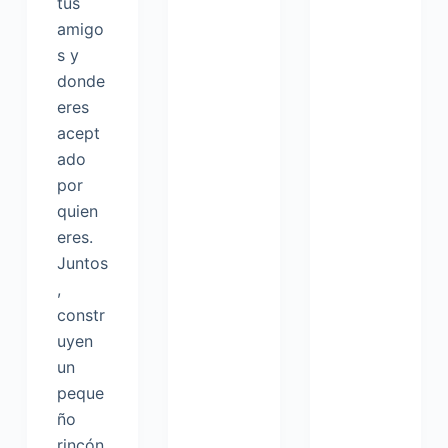
tus
amigo
s y
donde
eres
acept
ado
por
quien
eres.
Juntos
,
constr
uyen
un
peque
ño
rincón