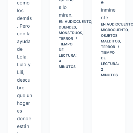
e
como
s lo
inmine
los
miran.
nte.
demás
EN
AUDIOCUENTO
,
EN
AUDIOCUENTO
. Pero
DUENDES
,
MICROCUENTO
,
con la
MONSTRUOS
,
OBJETOS
TERROR
ayuda
MALDITOS
,
TIEMPO
TERROR
de
DE
TIEMPO
LECTURA:
Lola,
DE
4
Lulo y
LECTURA:
MINUTOS
2
Lili,
MINUTOS
descu
bre
que un
hogar
es
donde
están