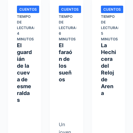
CUENTOS
CUENTOS
CUENTOS
TIEMPO
TIEMPO
TIEMPO
DE
DE
DE
LECTURA:
LECTURA:
LECTURA:
4
6
5
MINUTOS
MINUTOS
MINUTOS
El
El
La
guard
faraó
Hechi
ián
n de
cera
de la
los
del
cuev
sueñ
Reloj
a de
os
de
esme
Aren
ralda
a
s
Un
joven