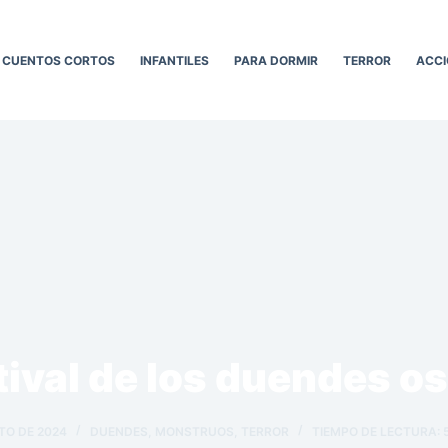
CUENTOS CORTOS
INFANTILES
PARA DORMIR
TERROR
ACCI
stival de los duendes o
TO DE 2024
DUENDES
,
MONSTRUOS
,
TERROR
TIEMPO DE LECTURA: