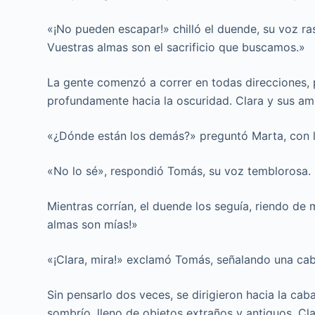
«¡No pueden escapar!» chilló el duende, su voz r
Vuestras almas son el sacrificio que buscamos.»
La gente comenzó a correr en todas direcciones,
profundamente hacia la oscuridad. Clara y sus am
«¿Dónde están los demás?» preguntó Marta, con l
«No lo sé», respondió Tomás, su voz temblorosa.
Mientras corrían, el duende los seguía, riendo de m
almas son mías!»
«¡Clara, mira!» exclamó Tomás, señalando una ca
Sin pensarlo dos veces, se dirigieron hacia la cab
sombrío, lleno de objetos extraños y antiguos. Cla