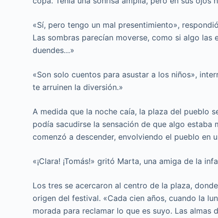
copa. Tenía una sonrisa amplia, pero en sus ojos h
«Sí, pero tengo un mal presentimiento», respondi
Las sombras parecían moverse, como si algo las e
duendes…»
«Son solo cuentos para asustar a los niños», inte
te arruinen la diversión.»
A medida que la noche caía, la plaza del pueblo se
podía sacudirse la sensación de que algo estaba ma
comenzó a descender, envolviendo el pueblo en u
«¡Clara! ¡Tomás!» gritó Marta, una amiga de la infa
Los tres se acercaron al centro de la plaza, donde
origen del festival. «Cada cien años, cuando la lu
morada para reclamar lo que es suyo. Las almas de