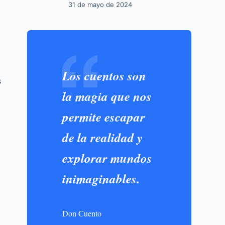
31 de mayo de 2024
Los cuentos son
s
la magia que nos
permite escapar
de la realidad y
explorar mundos
inimaginables.
Don Cuento