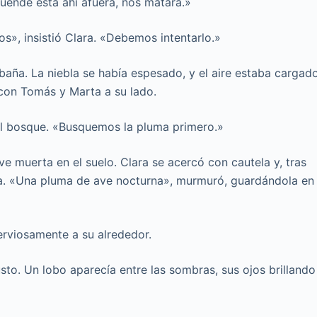
duende está ahí afuera, nos matará.»
», insistió Clara. «Debemos intentarlo.»
abaña. La niebla se había espesado, y el aire estaba cargad
, con Tomás y Marta a su lado.
 el bosque. «Busquemos la pluma primero.»
 muerta en el suelo. Clara se acercó con cautela y, tras
a. «Una pluma de ave nocturna», murmuró, guardándola en
erviosamente a su alrededor.
sto. Un lobo aparecía entre las sombras, sus ojos brillando