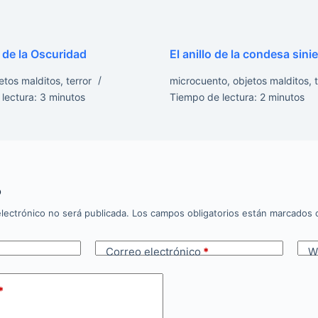
 de la Oscuridad
El anillo de la condesa sini
etos malditos
,
terror
microcuento
,
objetos malditos
,
lectura:
3
minutos
Tiempo de lectura:
2
minutos
o
lectrónico no será publicada.
Los campos obligatorios están marcados
Correo electrónico
*
W
*