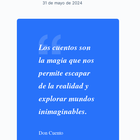
31 de mayo de 2024
Los cuentos son
la magia que nos
permite escapar
u
de la realidad y
explorar mundos
inimaginables.
Don Cuento