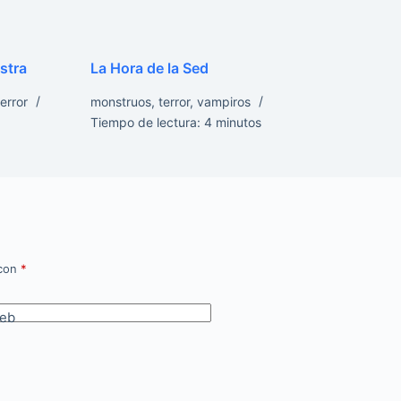
estra
La Hora de la Sed
terror
monstruos
,
terror
,
vampiros
Tiempo de lectura:
4
minutos
 con
*
eb