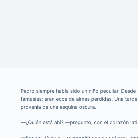
Pedro siempre había sido un niño peculiar. Desde
fantasías; eran ecos de almas perdidas. Una tarde
provenía de una esquina oscura.
—¿Quién está ahí? —preguntó, con el corazón lati
—Soy yo, Valeria —respondió una voz etérea, com