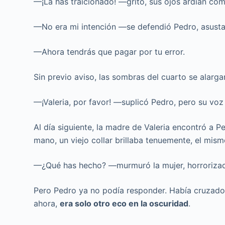
—¡La has traicionado! —gritó, sus ojos ardían co
—No era mi intención —se defendió Pedro, asusta
—Ahora tendrás que pagar por tu error.
Sin previo aviso, las sombras del cuarto se alarg
—¡Valeria, por favor! —suplicó Pedro, pero su voz 
Al día siguiente, la madre de Valeria encontró a P
mano, un viejo collar brillaba tenuemente, el mism
—¿Qué has hecho? —murmuró la mujer, horroriza
Pero Pedro ya no podía responder. Había cruzado l
ahora,
era solo otro eco en la oscuridad
.