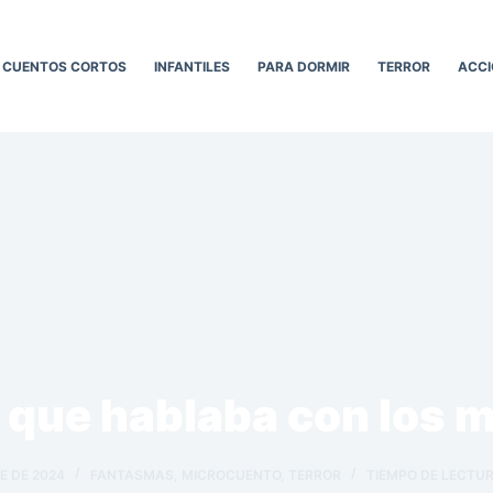
CUENTOS CORTOS
INFANTILES
PARA DORMIR
TERROR
ACCI
o que hablaba con los 
E DE 2024
FANTASMAS
,
MICROCUENTO
,
TERROR
TIEMPO DE LECTUR