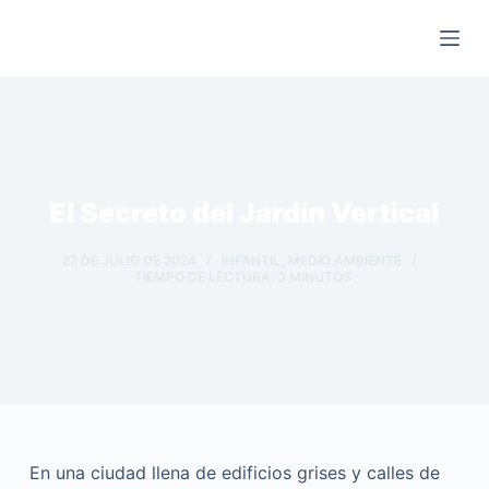
Saltar
al
contenido
El Secreto del Jardín Vertical
27 DE JULIO DE 2024
INFANTIL
,
MEDIO AMBIENTE
TIEMPO DE LECTURA:
3
MINUTOS
En una ciudad llena de edificios grises y calles de