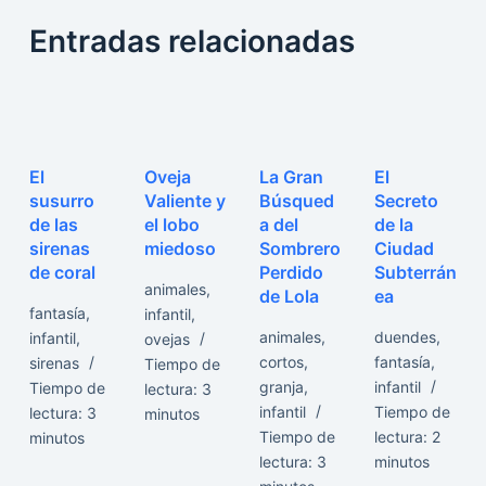
Entradas relacionadas
El
Oveja
La Gran
El
susurro
Valiente y
Búsqued
Secreto
de las
el lobo
a del
de la
sirenas
miedoso
Sombrero
Ciudad
de coral
Perdido
Subterrán
animales
,
de Lola
ea
fantasía
,
infantil
,
animales
,
duendes
,
infantil
,
ovejas
cortos
,
fantasía
,
sirenas
Tiempo de
granja
,
infantil
Tiempo de
lectura:
3
infantil
Tiempo de
lectura:
3
minutos
Tiempo de
lectura:
2
minutos
lectura:
3
minutos