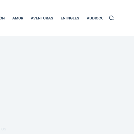
ÓN
AMOR
AVENTURAS
EN INGLÉS
AUDIOCUENTOS
TODO
TOS