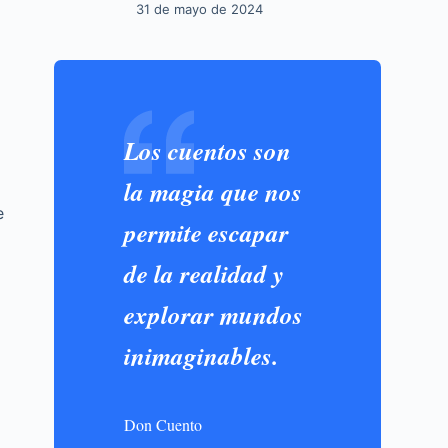
31 de mayo de 2024
Los cuentos son
la magia que nos
e
permite escapar
de la realidad y
explorar mundos
inimaginables.
Don Cuento