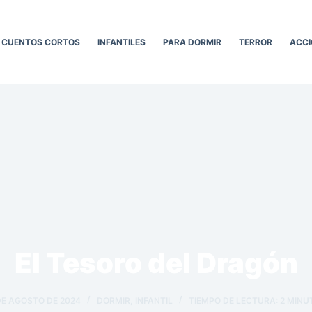
CUENTOS CORTOS
INFANTILES
PARA DORMIR
TERROR
ACCI
El Tesoro del Dragón
DE AGOSTO DE 2024
DORMIR
,
INFANTIL
TIEMPO DE LECTURA:
2
MINU