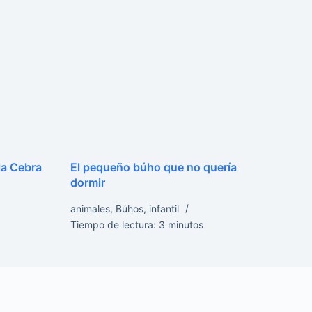
la Cebra
El pequeño búho que no quería
dormir
animales
,
Búhos
,
infantil
Tiempo de lectura:
3
minutos