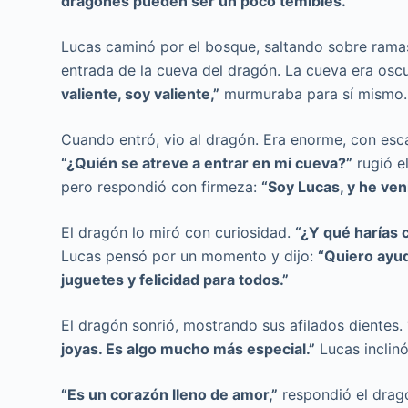
dragones pueden ser un poco temibles.”
Lucas caminó por el bosque, saltando sobre ramas
entrada de la cueva del dragón. La cueva era oscu
valiente, soy valiente,”
murmuraba para sí mismo.
Cuando entró, vio al dragón. Era enorme, con esca
“¿Quién se atreve a entrar en mi cueva?”
rugió e
pero respondió con firmeza:
“Soy Lucas, y he ven
El dragón lo miró con curiosidad.
“¿Y qué harías 
Lucas pensó por un momento y dijo:
“Quiero ayud
juguetes y felicidad para todos.”
El dragón sonrió, mostrando sus afilados dientes.
joyas. Es algo mucho más especial.”
Lucas inclinó
“Es un corazón lleno de amor,”
respondió el drag