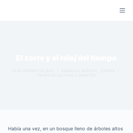
Saltar
al
contenido
El zorro y el reloj del tiempo
24 DE FEBRERO DE 2025
ANIMALES
,
INFANTIL
,
ZORROS
TIEMPO DE LECTURA:
3
MINUTOS
Había una vez, en un bosque lleno de árboles altos