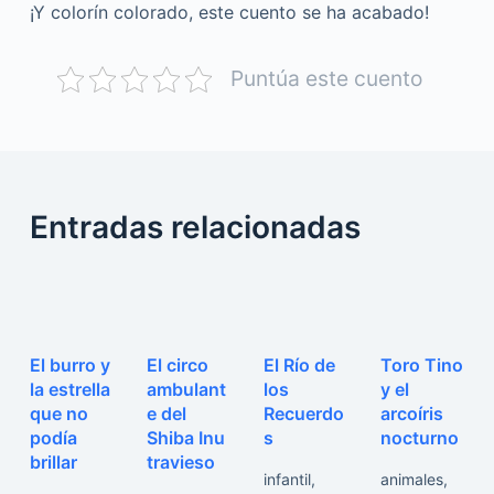
¡Y colorín colorado, este cuento se ha acabado!
Puntúa este cuento
Entradas relacionadas
El burro y
El circo
El Río de
Toro Tino
la estrella
ambulant
los
y el
que no
e del
Recuerdo
arcoíris
podía
Shiba Inu
s
nocturno
brillar
travieso
infantil
,
animales
,