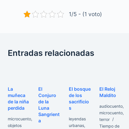
1/5 - (1 voto)
Entradas relacionadas
La
El
El bosque
El Reloj
muñeca
Conjuro
de los
Maldito
de la niña
de la
sacrificio
audiocuento
,
perdida
Luna
s
microcuento
,
Sangrient
microcuento
,
leyendas
terror
a
objetos
urbanas
,
Tiempo de