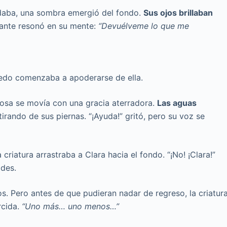
nadaba, una sombra emergió del fondo.
Sus ojos brillaban
rante resonó en su mente:
“Devuélveme lo que me
 miedo comenzaba a apoderarse de ella.
inosa se movía con una gracia aterradora.
Las aguas
 tirando de sus piernas. “¡Ayuda!” gritó, pero su voz se
riatura arrastraba a Clara hacia el fondo. “¡No! ¡Clara!”
ades.
os. Pero antes de que pudieran nadar de regreso, la criatur
rcida.
“Uno más… uno menos…”