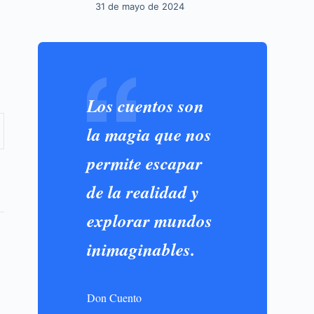
31 de mayo de 2024
Los cuentos son
la magia que nos
permite escapar
de la realidad y
explorar mundos
inimaginables.
Don Cuento