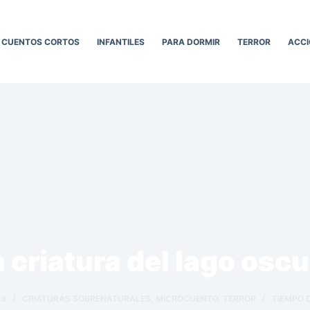
CUENTOS CORTOS
INFANTILES
PARA DORMIR
TERROR
ACCI
 criatura del lago osc
24
CRIATURAS SOBRENATURALES
,
MICROCUENTO
,
TERROR
TIEMPO 