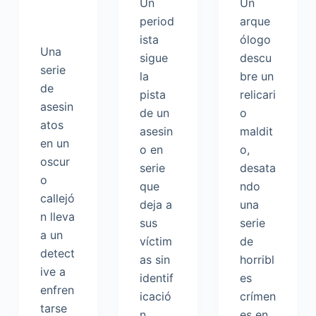
Un
Un
period
arque
ista
ólogo
Una
sigue
descu
serie
la
bre un
de
pista
relicari
asesin
de un
o
atos
asesin
maldit
en un
o en
o,
oscur
serie
desata
o
que
ndo
callejó
deja a
una
n lleva
sus
serie
a un
víctim
de
detect
as sin
horribl
ive a
identif
es
enfren
icació
crímen
tarse
n.
es en