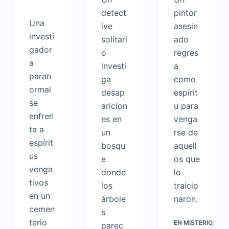
detect
pintor
Una
ive
asesin
investi
solitari
ado
gador
o
regres
a
investi
a
paran
ga
como
ormal
desap
espírit
se
aricion
u para
enfren
es en
venga
ta a
un
rse de
espírit
bosqu
aquell
us
e
os que
venga
donde
lo
tivos
los
traicio
en un
árbole
naron.
cemen
s
terio
EN
MISTERIO
,
parec