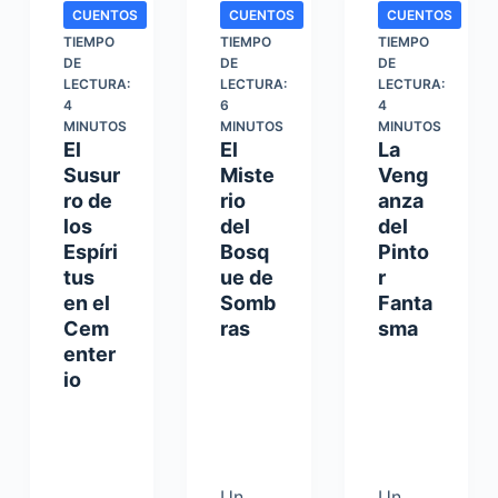
CUENTOS
CUENTOS
CUENTOS
TIEMPO
TIEMPO
TIEMPO
DE
DE
DE
LECTURA:
LECTURA:
LECTURA:
4
6
4
MINUTOS
MINUTOS
MINUTOS
El
El
La
Susur
Miste
Veng
ro de
rio
anza
los
del
del
Espíri
Bosq
Pinto
tus
ue de
r
en el
Somb
Fanta
Cem
ras
sma
enter
io
Un
Un