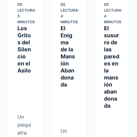
DE
DE
DE
LECTURA:
LECTURA:
LECTURA:
5
4
4
MINUTOS
MINUTOS
MINUTOS
Los
El
El
Grito
Enig
susur
s del
ma
ro de
Silen
de la
las
cio
Mans
pared
en el
ión
es en
Asilo
Aban
la
dona
mans
da
ión
aban
dona
da
Un
psiqui
Un
atra