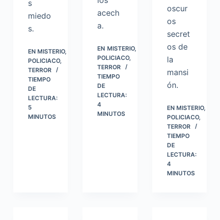
los
s
oscur
acech
miedo
os
a.
s.
secret
os de
EN
MISTERIO
,
EN
MISTERIO
,
POLICIACO
,
la
POLICIACO
,
TERROR
TERROR
mansi
TIEMPO
TIEMPO
ón.
DE
DE
LECTURA:
LECTURA:
4
5
EN
MISTERIO
,
MINUTOS
MINUTOS
POLICIACO
,
TERROR
TIEMPO
DE
LECTURA:
4
MINUTOS