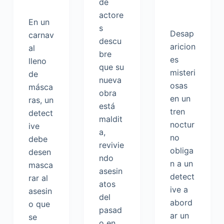
de
actore
En un
s
Desap
carnav
descu
aricion
al
bre
es
lleno
que su
misteri
de
nueva
osas
másca
obra
en un
ras, un
está
tren
detect
maldit
noctur
ive
a,
no
debe
revivie
obliga
desen
ndo
n a un
masca
asesin
detect
rar al
atos
ive a
asesin
del
abord
o que
pasad
ar un
se
o en