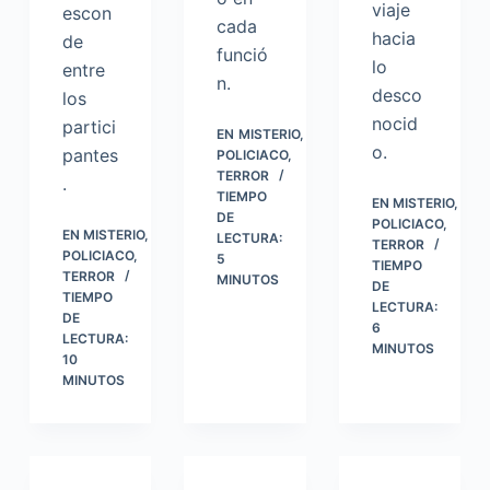
viaje
escon
cada
hacia
de
funció
lo
entre
n.
desco
los
nocid
partici
EN
MISTERIO
,
o.
pantes
POLICIACO
,
TERROR
.
TIEMPO
EN
MISTERIO
,
DE
POLICIACO
,
EN
MISTERIO
,
LECTURA:
TERROR
POLICIACO
,
5
TIEMPO
TERROR
MINUTOS
DE
TIEMPO
LECTURA:
DE
6
LECTURA:
MINUTOS
10
MINUTOS