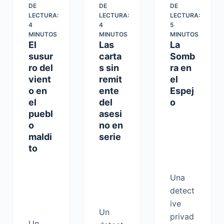
DE
DE
DE
LECTURA:
LECTURA:
LECTURA:
4
4
5
MINUTOS
MINUTOS
MINUTOS
El
Las
La
susur
carta
Somb
ro del
s sin
ra en
vient
remit
el
o en
ente
Espej
el
del
o
puebl
asesi
o
no en
maldi
serie
to
Una
detect
ive
Un
privad
Un