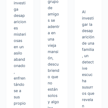
grupo
investi
de
ga
Al
amigo
desap
investi
s se
aricion
gar la
adentr
es
desap
a en
misteri
arición
una
osas
de una
vieja
en un
familia
mansi
asilo
, un
ón,
aband
detect
descu
onado
ive
briend
,
escuc
o que
enfren
ha
no
tándo
susurr
están
se a
os que
solos
sus
revela
y algo
propio
n