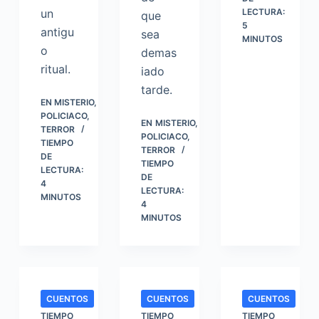
un
LECTURA:
que
5
antigu
sea
MINUTOS
o
demas
ritual.
iado
tarde.
EN
MISTERIO
,
POLICIACO
,
EN
MISTERIO
,
TERROR
POLICIACO
,
TIEMPO
TERROR
DE
TIEMPO
LECTURA:
DE
4
LECTURA:
MINUTOS
4
MINUTOS
CUENTOS
CUENTOS
CUENTOS
TIEMPO
TIEMPO
TIEMPO