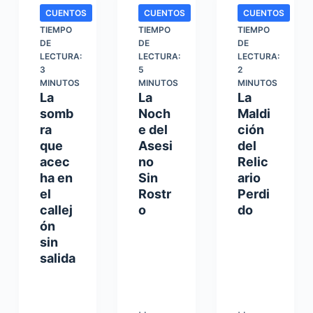
CUENTOS
CUENTOS
CUENTOS
TIEMPO
TIEMPO
TIEMPO
DE
DE
DE
LECTURA:
LECTURA:
LECTURA:
3
5
2
MINUTOS
MINUTOS
MINUTOS
La
La
La
somb
Noch
Maldi
ra
e del
ción
que
Asesi
del
acec
no
Relic
ha en
Sin
ario
el
Rostr
Perdi
callej
o
do
ón
sin
salida