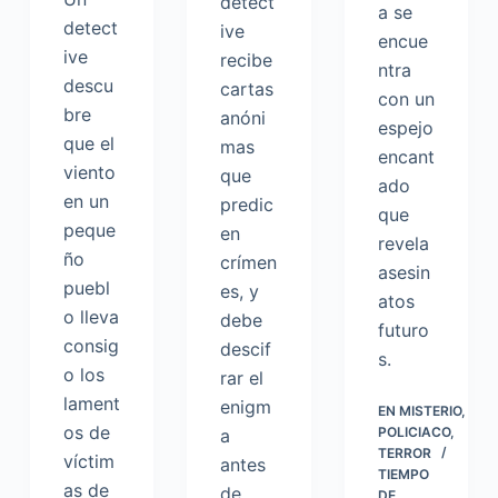
detect
a se
detect
ive
encue
ive
recibe
ntra
descu
cartas
con un
bre
anóni
espejo
que el
mas
encant
viento
que
ado
en un
predic
que
peque
en
revela
ño
crímen
asesin
puebl
es, y
atos
o lleva
debe
futuro
consig
descif
s.
o los
rar el
lament
enigm
EN
MISTERIO
,
os de
POLICIACO
,
a
TERROR
víctim
antes
TIEMPO
as de
de
DE