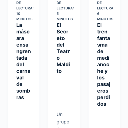
DE
DE
DE
LECTURA:
LECTURA:
LECTURA:
10
5
6
MINUTOS
MINUTOS
MINUTOS
La
El
El
másc
Secr
tren
ara
eto
fanta
ensa
del
sma
ngren
Teatr
de
tada
o
medi
del
Maldi
anoc
carna
to
he y
val
los
de
pasaj
somb
eros
ras
perdi
dos
Un
grupo