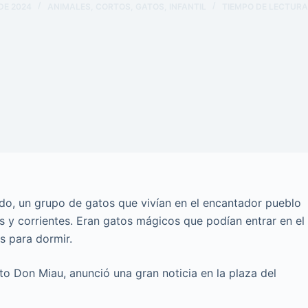
 DE 2024
ANIMALES
,
CORTOS
,
GATOS
,
INFANTIL
TIEMPO DE LECTURA
do, un grupo de gatos que vivían en el encantador pueblo
 y corrientes. Eran gatos mágicos que podían entrar en el
s para dormir.
uto Don Miau, anunció una gran noticia en la plaza del