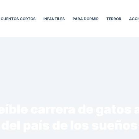
CUENTOS CORTOS
INFANTILES
PARA DORMIR
TERROR
ACCI
eíble carrera de gatos 
del país de los sueños