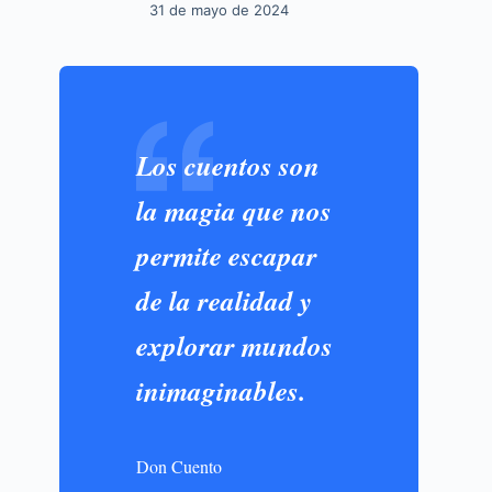
31 de mayo de 2024
Los cuentos son
la magia que nos
permite escapar
de la realidad y
explorar mundos
inimaginables.
Don Cuento