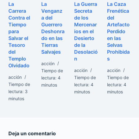
La
La
La Guerra
La Caza
Carrera
Venganz
Secreta
Frenética
Contra el
a del
de los
del
Tiempo
Guerrero
Mercenar
Artefacto
para
Deshonra
ios en el
Perdido
Salvar el
do en las
Desierto
en las
Tesoro
Tierras
de la
Selvas
del
Salvajes
Desolació
Prohibida
Templo
n
s
acción
Olvidado
acción
acción
Tiempo de
acción
Tiempo de
Tiempo de
lectura:
4
Tiempo de
lectura:
4
lectura:
4
minutos
lectura:
3
minutos
minutos
minutos
Deja un comentario