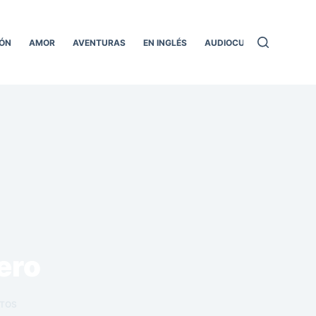
ÓN
AMOR
AVENTURAS
EN INGLÉS
AUDIOCUENTOS
TODO
ero
TOS