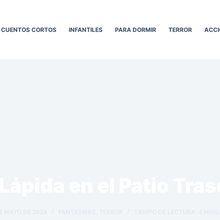
CUENTOS CORTOS
INFANTILES
PARA DORMIR
TERROR
ACCI
 Lápida en el Patio Tras
E MAYO DE 2024
FANTASMAS
,
TERROR
TIEMPO DE LECTURA:
4
MINU