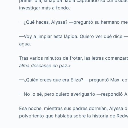
primer día, la lápida había capturado su curiosida
investigar más a fondo.
—¿Qué haces, Alyssa? —preguntó su hermano men
—Voy a limpiar esta lápida. Quiero ver qué dice —
agua.
Tras varios minutos de frotar, las letras comenza
alma descanse en paz.»
—¿Quién crees que era Eliza? —preguntó Max, con
—No lo sé, pero quiero averiguarlo —respondió Aly
Esa noche, mientras sus padres dormían, Alyssa de
polvoriento que hablaba sobre la historia de Red