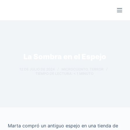
Saltar
al
contenido
La Sombra en el Espejo
12 DE JULIO DE 2024
MICROCUENTO
,
TERROR
TIEMPO DE LECTURA:
< 1
MINUTO
Marta compró un antiguo espejo en una tienda de