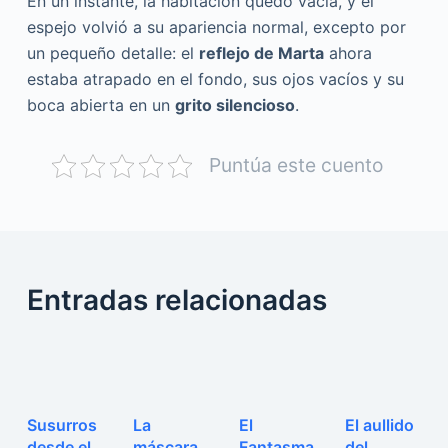
En un instante, la habitación quedó vacía, y el
espejo volvió a su apariencia normal, excepto por
un pequeño detalle: el
reflejo de Marta
ahora
estaba atrapado en el fondo, sus ojos vacíos y su
boca abierta en un
grito silencioso
.
Puntúa este cuento
Entradas relacionadas
Susurros
La
El
El aullido
desde el
máscara
Fantasma
del