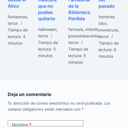
Ático
que no
de la
pasado
podías
Biblioteca
fantasmas
,
hombres
quitarte
Perdida
terror
lobo
,
halloween
,
fantasía
,
infantil
,
Tiempo de
monstruos
,
terror
preradolescente
,
lectura:
4
terror
Tiempo de
terror
minutos
Tiempo de
lectura:
3
Tiempo de
lectura:
6
minutos
lectura:
5
minutos
minutos
Deja un comentario
Tu dirección de correo electrónico no será publicada.
Los
campos obligatorios están marcados con
*
Nombre
*