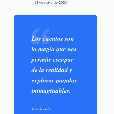
31 de mayo de 2024
Los cuentos son
la magia que nos
permite escapar
de la realidad y
explorar mundos
inimaginables.
Don Cuento