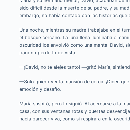
María y su hermano menor, David, acababan de mu
sido difícil desde la muerte de su padre, y su mad
embargo, no había contado con las historias que ci
Una noche, mientras su madre trabajaba en el turn
el bosque cercano. La luna llena iluminaba el cam
oscuridad los envolvió como una manta. David, si
para no perderlo de vista.
—¡David, no te alejes tanto! —gritó María, sintien
—Solo quiero ver la mansión de cerca. ¡Dicen qu
emoción y desafío.
María suspiró, pero lo siguió. Al acercarse a la m
casa, con sus ventanas rotas y puertas desvencijad
hacía parecer viva, como si respirara en la oscuri