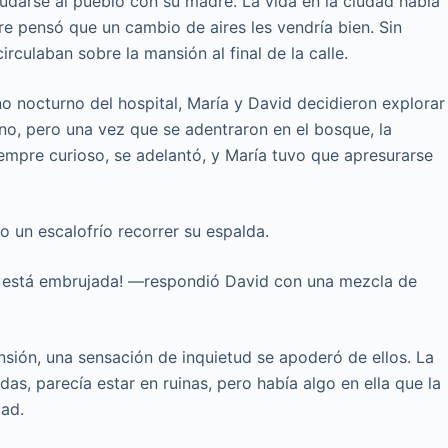
darse al pueblo con su madre. La vida en la ciudad había
re pensó que un cambio de aires les vendría bien. Sin
rculaban sobre la mansión al final de la calle.
o nocturno del hospital, María y David decidieron explorar
ino, pero una vez que se adentraron en el bosque, la
empre curioso, se adelantó, y María tuvo que apresurarse
do un escalofrío recorrer su espalda.
e está embrujada! —respondió David con una mezcla de
ansión, una sensación de inquietud se apoderó de ellos. La
as, parecía estar en ruinas, pero había algo en ella que la
dad.