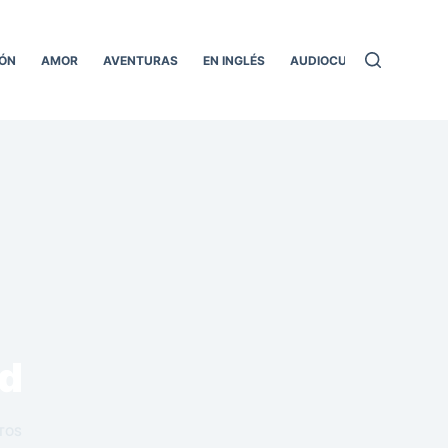
ÓN
AMOR
AVENTURAS
EN INGLÉS
AUDIOCUENTOS
TODO
ad
TOS