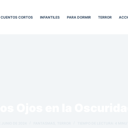
CUENTOS CORTOS
INFANTILES
PARA DORMIR
TERROR
ACCI
os Ojos en la Oscurid
E JUNIO DE 2024
FANTASMAS
,
TERROR
TIEMPO DE LECTURA:
4
MINU