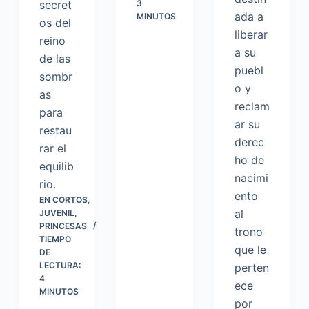
secret
3
ada a
MINUTOS
os del
liberar
reino
a su
de las
puebl
sombr
o y
as
reclam
para
ar su
restau
derec
rar el
ho de
equilib
nacimi
rio.
ento
EN
CORTOS
,
al
JUVENIL
,
PRINCESAS
trono
TIEMPO
que le
DE
LECTURA:
perten
4
ece
MINUTOS
por