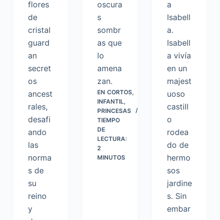
flores
oscura
a
de
s
Isabell
cristal
sombr
a.
guard
as que
Isabell
an
lo
a vivía
secret
amena
en un
os
zan.
majest
EN
CORTOS
,
ancest
uoso
INFANTIL
,
rales,
castill
PRINCESAS
desafi
o
TIEMPO
DE
ando
rodea
LECTURA:
las
do de
2
norma
hermo
MINUTOS
s de
sos
su
jardine
reino
s. Sin
y
embar