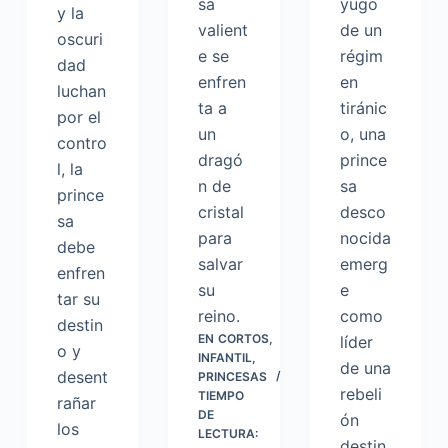
sa
yugo
y la
valient
de un
oscuri
e se
régim
dad
enfren
en
luchan
ta a
tiránic
por el
un
o, una
contro
dragó
prince
l, la
n de
sa
prince
cristal
desco
sa
para
nocida
debe
salvar
emerg
enfren
su
e
tar su
reino.
como
destin
EN
CORTOS
,
líder
o y
INFANTIL
,
de una
desent
PRINCESAS
rebeli
TIEMPO
rañar
DE
ón
los
LECTURA:
destin