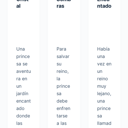
al
ras
ntado
Una
Para
Había
prince
salvar
una
sa se
su
vez en
aventu
reino,
un
ra en
la
reino
un
prince
muy
jardín
sa
lejano,
encant
debe
una
ado
enfren
prince
donde
tarse
sa
las
a las
llamad