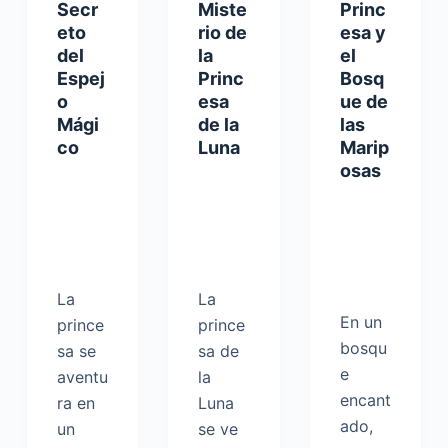
Secr
Miste
Princ
eto
rio de
esa y
del
la
el
Espej
Princ
Bosq
o
esa
ue de
Mági
de la
las
co
Luna
Marip
osas
La
La
En un
prince
prince
bosqu
sa se
sa de
e
aventu
la
encant
ra en
Luna
ado,
un
se ve