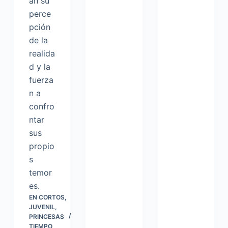
an su
perce
pción
de la
realida
d y la
fuerza
n a
confro
ntar
sus
propio
s
temor
es.
EN
CORTOS
,
JUVENIL
,
PRINCESAS
TIEMPO