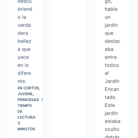
descu
go,
briend
había
o la
un
verda
jardín
dera
que
bellez
destac
a que
aba
yace
entre
en lo
todos:
difere
el
nte.
Jardín
EN
CORTOS
,
Encan
JUVENIL
,
tado.
PRINCESAS
Este
TIEMPO
DE
jardín
LECTURA:
estaba
3
oculto
MINUTOS
detrás