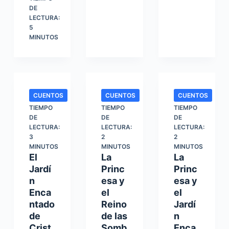
DE
LECTURA:
5
MINUTOS
CUENTOS
CUENTOS
CUENTOS
TIEMPO
TIEMPO
TIEMPO
DE
DE
DE
LECTURA:
LECTURA:
LECTURA:
3
2
2
MINUTOS
MINUTOS
MINUTOS
El
La
La
Jardí
Princ
Princ
n
esa y
esa y
Enca
el
el
ntado
Reino
Jardí
de
de las
n
Crist
Somb
Enca