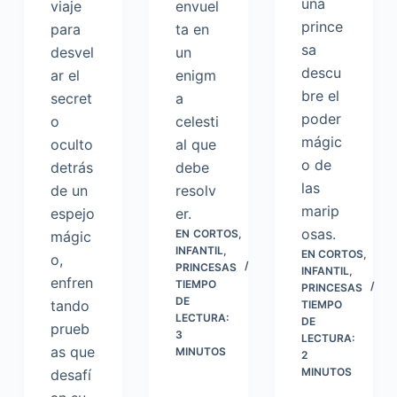
una
viaje
envuel
prince
para
ta en
sa
desvel
un
descu
ar el
enigm
bre el
secret
a
poder
o
celesti
mágic
oculto
al que
o de
detrás
debe
las
de un
resolv
marip
espejo
er.
osas.
EN
CORTOS
,
mágic
INFANTIL
,
EN
CORTOS
,
o,
PRINCESAS
INFANTIL
,
enfren
TIEMPO
PRINCESAS
DE
tando
TIEMPO
LECTURA:
DE
prueb
3
LECTURA:
as que
MINUTOS
2
MINUTOS
desafí