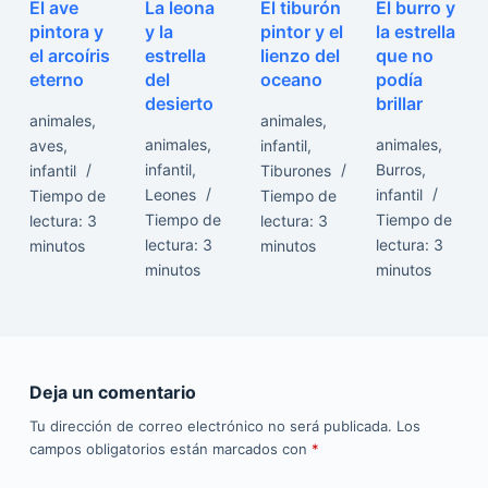
El ave
La leona
El tiburón
El burro y
pintora y
y la
pintor y el
la estrella
el arcoíris
estrella
lienzo del
que no
eterno
del
oceano
podía
desierto
brillar
animales
,
animales
,
animales
,
animales
,
aves
,
infantil
,
infantil
,
Burros
,
infantil
Tiburones
Leones
infantil
Tiempo de
Tiempo de
Tiempo de
Tiempo de
lectura:
3
lectura:
3
lectura:
3
lectura:
3
minutos
minutos
minutos
minutos
Deja un comentario
Tu dirección de correo electrónico no será publicada.
Los
campos obligatorios están marcados con
*