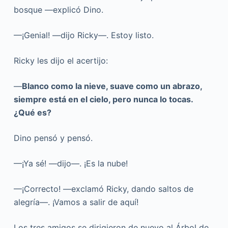
bosque —explicó Dino.
—¡Genial! —dijo Ricky—. Estoy listo.
Ricky les dijo el acertijo:
—
Blanco como la nieve, suave como un abrazo,
siempre está en el cielo, pero nunca lo tocas.
¿Qué es?
Dino pensó y pensó.
—¡Ya sé! —dijo—. ¡Es la nube!
—¡Correcto! —exclamó Ricky, dando saltos de
alegría—. ¡Vamos a salir de aquí!
Los tres amigos se dirigieron de nuevo al Árbol de