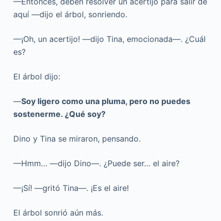
—Entonces, deben resolver un acertijo para salir de
aquí —dijo el árbol, sonriendo.
—¡Oh, un acertijo! —dijo Tina, emocionada—. ¿Cuál
es?
El árbol dijo:
—
Soy ligero como una pluma, pero no puedes
sostenerme. ¿Qué soy?
Dino y Tina se miraron, pensando.
—Hmm… —dijo Dino—. ¿Puede ser… el aire?
—¡Sí! —gritó Tina—. ¡Es el aire!
El árbol sonrió aún más.