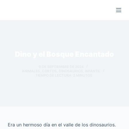
Saltar
al
contenido
Dino y el Bosque Encantado
9 DE SEPTIEMBRE DE 2024
ANIMALES
,
CORTOS
,
DINOSAURIOS
,
INFANTIL
TIEMPO DE LECTURA:
2
MINUTOS
Era un hermoso día en el valle de los dinosaurios.