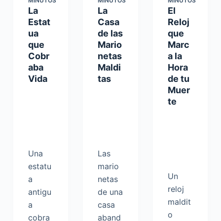
MINUTOS
MINUTOS
MINUTOS
La
La
El
Estat
Casa
Reloj
ua
de las
que
que
Mario
Marc
Cobr
netas
a la
aba
Maldi
Hora
Vida
tas
de tu
Muer
te
Una
Las
estatu
mario
Un
a
netas
reloj
antigu
de una
maldit
a
casa
o
cobra
aband