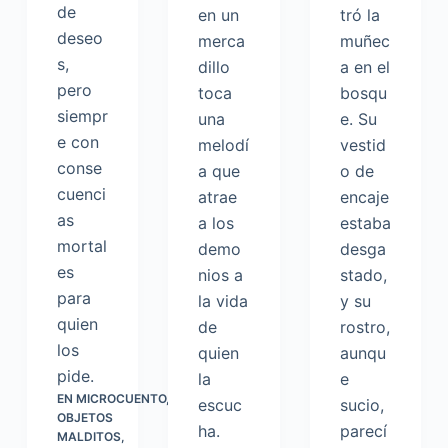
de
en un
tró la
deseo
merca
muñec
s,
dillo
a en el
pero
toca
bosqu
siempr
una
e. Su
e con
melodí
vestid
conse
a que
o de
cuenci
atrae
encaje
as
a los
estaba
mortal
demo
desga
es
nios a
stado,
para
la vida
y su
quien
de
rostro,
los
quien
aunqu
pide.
la
e
EN
MICROCUENTO
,
escuc
sucio,
OBJETOS
ha.
parecí
MALDITOS
,