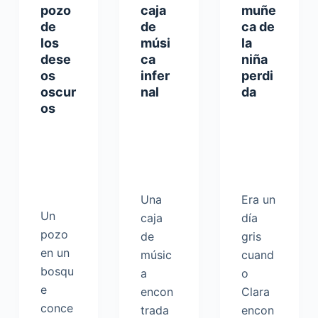
pozo
caja
muñe
de
de
ca de
los
músi
la
dese
ca
niña
os
infer
perdi
oscur
nal
da
os
Una
Era un
Un
caja
día
pozo
de
gris
en un
músic
cuand
bosqu
a
o
e
encon
Clara
conce
trada
encon