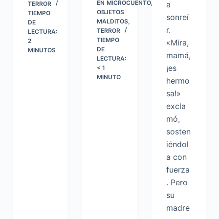
EN
MICROCUENTO
,
a
TERROR
OBJETOS
TIEMPO
sonreí
MALDITOS
,
DE
r.
TERROR
LECTURA:
TIEMPO
2
«Mira,
DE
MINUTOS
mamá,
LECTURA:
¡es
< 1
MINUTO
hermo
sa!»
excla
mó,
sosten
iéndol
a con
fuerza
. Pero
su
madre