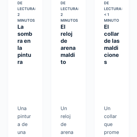
DE
DE
DE
LECTURA:
LECTURA:
LECTURA:
2
2
< 1
MINUTOS
MINUTOS
MINUTO
La
El
El
somb
reloj
collar
ra en
de
de las
la
arena
maldi
pintu
maldi
cione
ra
to
s
Una
Un
Un
pintur
reloj
collar
a de
de
que
una
arena
prome