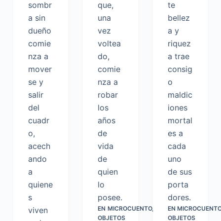
sombr
que,
te
a sin
una
bellez
dueño
vez
a y
comie
voltea
riquez
nza a
do,
a trae
mover
comie
consig
se y
nza a
o
salir
robar
maldic
del
los
iones
cuadr
años
mortal
o,
de
es a
acech
vida
cada
ando
de
uno
a
quien
de sus
quiene
lo
porta
s
posee.
dores.
EN
MICROCUENTO
,
EN
MICROCUENT
viven
OBJETOS
OBJETOS