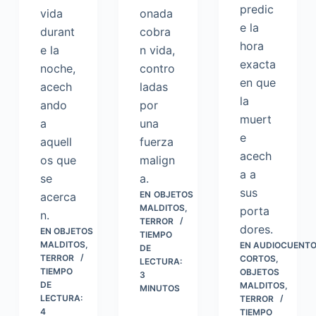
predic
vida
onada
e la
durant
cobra
hora
e la
n vida,
exacta
noche,
contro
en que
acech
ladas
la
ando
por
muert
a
una
e
aquell
fuerza
acech
os que
malign
a a
se
a.
sus
EN
OBJETOS
acerca
MALDITOS
,
porta
n.
TERROR
dores.
EN
OBJETOS
TIEMPO
MALDITOS
,
EN
AUDIOCUENTO
DE
TERROR
CORTOS
,
LECTURA:
TIEMPO
OBJETOS
3
DE
MALDITOS
,
MINUTOS
LECTURA:
TERROR
4
TIEMPO