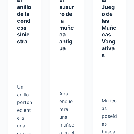
El
El
El
anillo
susur
Jueg
de la
ro de
o de
cond
la
las
esa
muñe
Muñe
sinie
ca
cas
stra
antig
Veng
ua
ativa
s
Un
Ana
anillo
Muñec
encue
perten
as
ntra
ecient
poseíd
una
e a
as
muñec
una
busca
a en el
conde