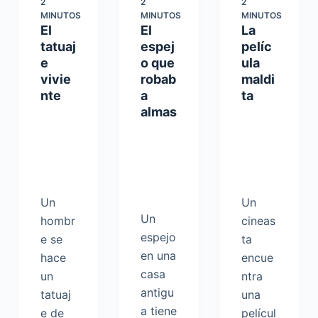
2
2
2
MINUTOS
MINUTOS
MINUTOS
El
El
La
tatuaj
espej
pelíc
e
o que
ula
vivie
robab
maldi
nte
a
ta
almas
Un
Un
Un
hombr
cineas
espejo
e se
ta
en una
hace
encue
casa
un
ntra
antigu
tatuaj
una
a tiene
e de
películ