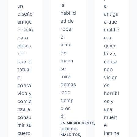
la
un
a
habilid
diseño
antigu
ad de
antigu
a que
robar
o, solo
maldic
el
para
e a
alma
descu
quien
de
brir
la ve,
quien
que el
causa
se
tatuaj
ndo
mira
e
vision
demas
cobra
es
iado
vida y
horribl
tiemp
comie
es y
o en
nza a
una
él.
consu
muert
EN
MICROCUENTO
,
mir su
e
OBJETOS
cuerp
inmine
MALDITOS
,