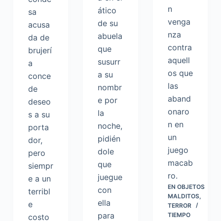
n
ático
sa
venga
de su
acusa
nza
abuela
da de
contra
que
brujerí
aquell
susurr
a
os que
a su
conce
las
nombr
de
aband
e por
deseo
onaro
la
s a su
n en
noche,
porta
un
pidién
dor,
juego
dole
pero
macab
que
siempr
ro.
juegue
e a un
EN
OBJETOS
con
terribl
MALDITOS
,
ella
e
TERROR
para
TIEMPO
costo