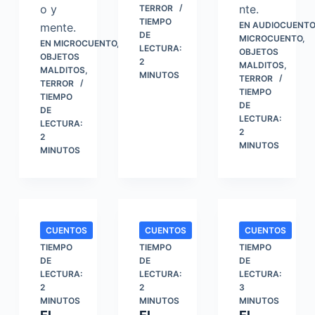
o y
nte.
TERROR
TIEMPO
EN
AUDIOCUENTO
mente.
DE
MICROCUENTO
,
EN
MICROCUENTO
,
LECTURA:
OBJETOS
OBJETOS
2
MALDITOS
,
MALDITOS
,
MINUTOS
TERROR
TERROR
TIEMPO
TIEMPO
DE
DE
LECTURA:
LECTURA:
2
2
MINUTOS
MINUTOS
CUENTOS
CUENTOS
CUENTOS
TIEMPO
TIEMPO
TIEMPO
DE
DE
DE
LECTURA:
LECTURA:
LECTURA:
2
2
3
MINUTOS
MINUTOS
MINUTOS