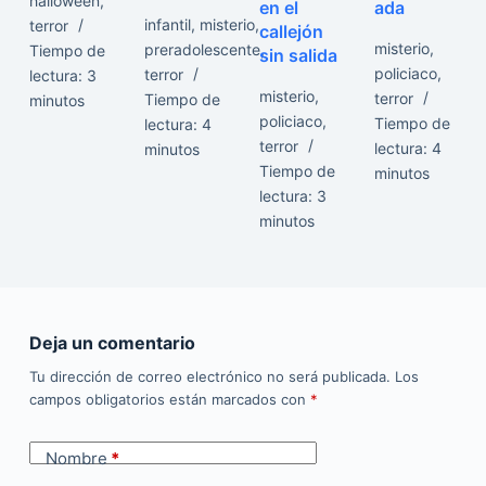
halloween
,
en el
ada
infantil
,
misterio
,
terror
callejón
misterio
,
preradolescente
,
Tiempo de
sin salida
policiaco
,
terror
lectura:
3
misterio
,
terror
Tiempo de
minutos
policiaco
,
Tiempo de
lectura:
4
terror
lectura:
4
minutos
Tiempo de
minutos
lectura:
3
minutos
Deja un comentario
Tu dirección de correo electrónico no será publicada.
Los
campos obligatorios están marcados con
*
Nombre
*