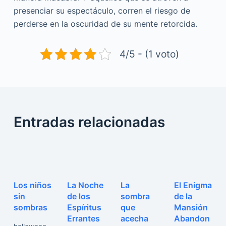
presenciar su espectáculo, corren el riesgo de
perderse en la oscuridad de su mente retorcida.
4/5 - (1 voto)
Entradas relacionadas
Los niños
La Noche
La
El Enigma
sin
de los
sombra
de la
sombras
Espíritus
que
Mansión
Errantes
acecha
Abandon