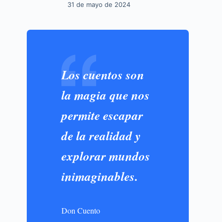
31 de mayo de 2024
Los cuentos son
la magia que nos
permite escapar
de la realidad y
explorar mundos
inimaginables.
Don Cuento