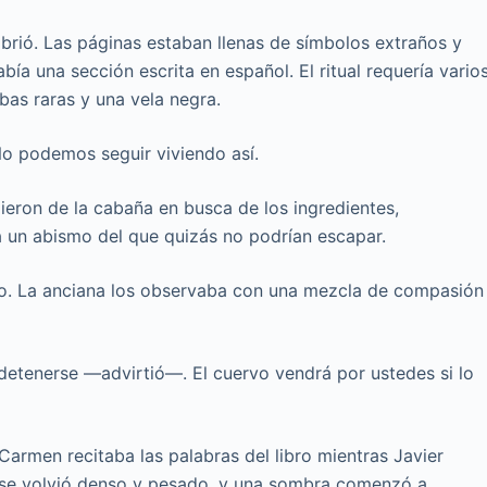
brió. Las páginas estaban llenas de símbolos extraños y
ía una sección escrita en español. El ritual requería vario
rbas raras y una vela negra.
 podemos seguir viviendo así.
lieron de la cabaña en busca de los ingredientes,
 un abismo del que quizás no podrían escapar.
io. La anciana los observaba con una mezcla de compasión
tenerse —advirtió—. El cuervo vendrá por ustedes si lo
Carmen recitaba las palabras del libro mientras Javier
re se volvió denso y pesado, y una sombra comenzó a