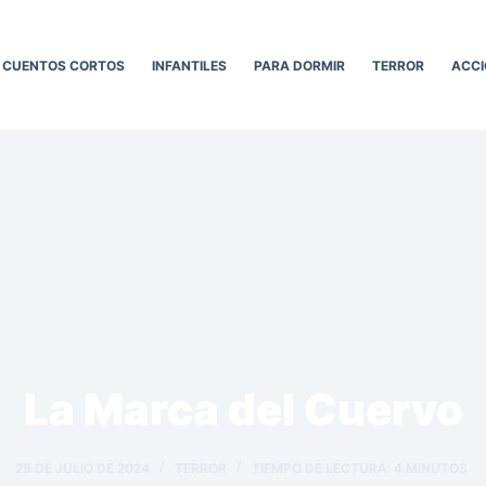
CUENTOS CORTOS
INFANTILES
PARA DORMIR
TERROR
ACCI
La Marca del Cuervo
28 DE JULIO DE 2024
TERROR
TIEMPO DE LECTURA:
4
MINUTOS