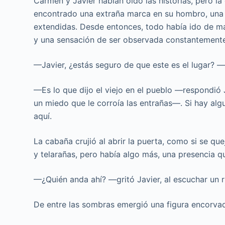
Carmen y Javier habían oído las historias, pero la
encontrado una extraña marca en su hombro, una 
extendidas. Desde entonces, todo había ido de mal
y una sensación de ser observada constantement
—Javier, ¿estás seguro de que este es el lugar? 
—Es lo que dijo el viejo en el pueblo —respondió 
un miedo que le corroía las entrañas—. Si hay al
aquí.
La cabaña crujió al abrir la puerta, como si se qu
y telarañas, pero había algo más, una presencia qu
—¿Quién anda ahí? —gritó Javier, al escuchar un r
De entre las sombras emergió una figura encorvad