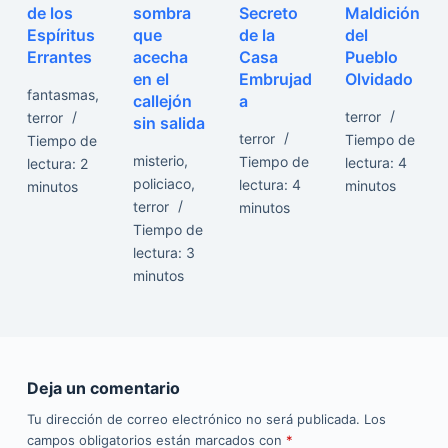
de los
sombra
Secreto
Maldición
Espíritus
que
de la
del
Errantes
acecha
Casa
Pueblo
en el
Embrujad
Olvidado
fantasmas
,
callejón
a
terror
terror
sin salida
terror
Tiempo de
Tiempo de
misterio
,
Tiempo de
lectura:
4
lectura:
2
policiaco
,
lectura:
4
minutos
minutos
terror
minutos
Tiempo de
lectura:
3
minutos
Deja un comentario
Tu dirección de correo electrónico no será publicada.
Los
campos obligatorios están marcados con
*