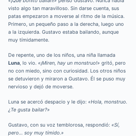
«¡Qué bonito bailan!»
pensó Gustavo. Nunca había
visto algo tan maravilloso. Sin darse cuenta, sus
patas empezaron a moverse al ritmo de la música.
Primero, un pequeño paso a la derecha, luego uno
a la izquierda. Gustavo estaba bailando, aunque
muy tímidamente.
De repente, uno de los niños, una niña llamada
Luna
, lo vio.
«¡Miren, hay un monstruo!»
gritó, pero
no con miedo, sino con curiosidad. Los otros niños
se detuvieron y miraron a Gustavo. Él se puso muy
nervioso y dejó de moverse.
Luna se acercó despacio y le dijo:
«Hola, monstruo.
¿Te gusta bailar?»
Gustavo, con su voz temblorosa, respondió:
«Sí,
pero… soy muy tímido.»