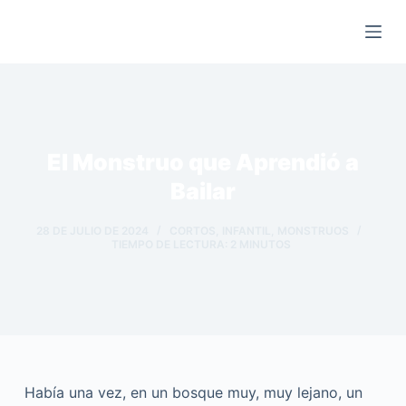
Saltar
al
contenido
El Monstruo que Aprendió a
Bailar
28 DE JULIO DE 2024
CORTOS
,
INFANTIL
,
MONSTRUOS
TIEMPO DE LECTURA:
2
MINUTOS
Había una vez, en un bosque muy, muy lejano, un