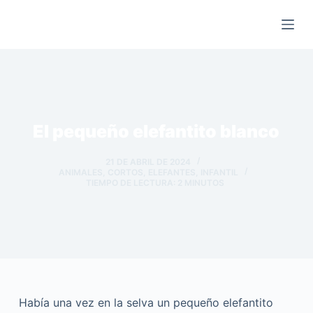
Saltar
al
contenido
El pequeño elefantito blanco
21 DE ABRIL DE 2024
ANIMALES
,
CORTOS
,
ELEFANTES
,
INFANTIL
TIEMPO DE LECTURA:
2
MINUTOS
Había una vez en la selva un pequeño elefantito