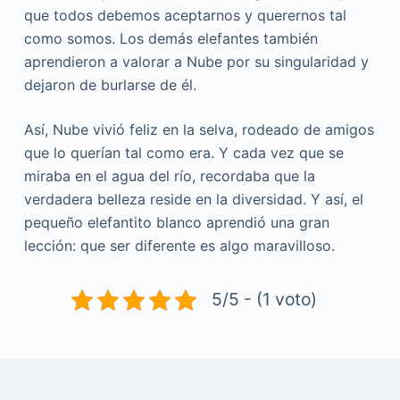
que todos debemos aceptarnos y querernos tal
como somos. Los demás elefantes también
aprendieron a valorar a Nube por su singularidad y
dejaron de burlarse de él.
Así, Nube vivió feliz en la selva, rodeado de amigos
que lo querían tal como era. Y cada vez que se
miraba en el agua del río, recordaba que la
verdadera belleza reside en la diversidad. Y así, el
pequeño elefantito blanco aprendió una gran
lección: que ser diferente es algo maravilloso.
5/5 - (1 voto)