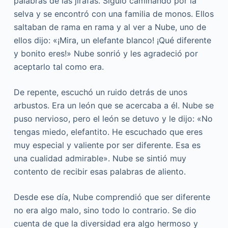
palabras de las jirafas. Siguió caminando por la
selva y se encontró con una familia de monos. Ellos
saltaban de rama en rama y al ver a Nube, uno de
ellos dijo: «¡Mira, un elefante blanco! ¡Qué diferente
y bonito eres!» Nube sonrió y les agradeció por
aceptarlo tal como era.
De repente, escuchó un ruido detrás de unos
arbustos. Era un león que se acercaba a él. Nube se
puso nervioso, pero el león se detuvo y le dijo: «No
tengas miedo, elefantito. He escuchado que eres
muy especial y valiente por ser diferente. Esa es
una cualidad admirable». Nube se sintió muy
contento de recibir esas palabras de aliento.
Desde ese día, Nube comprendió que ser diferente
no era algo malo, sino todo lo contrario. Se dio
cuenta de que la diversidad era algo hermoso y