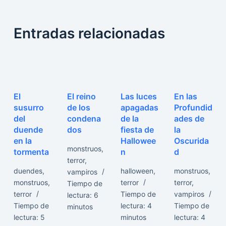
Entradas relacionadas
El
El reino
Las luces
En las
susurro
de los
apagadas
Profundid
del
condena
de la
ades de
duende
dos
fiesta de
la
en la
Hallowee
Oscurida
monstruos
,
tormenta
n
d
terror
,
duendes
,
halloween
,
monstruos
,
vampiros
monstruos
,
terror
terror
,
Tiempo de
terror
Tiempo de
vampiros
lectura:
6
Tiempo de
lectura:
4
Tiempo de
minutos
lectura:
5
minutos
lectura:
4