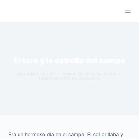
Saltar
al
contenido
El toro y la estrella del campo
28 DE ENERO DE 2025
ANIMALES
,
INFANTIL
,
TOROS
TIEMPO DE LECTURA:
3
MINUTOS
Era un hermoso día en el campo. El sol brillaba y