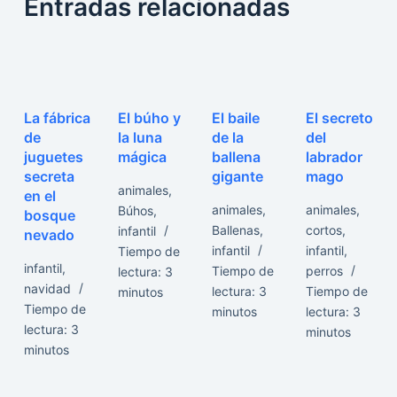
Entradas relacionadas
La fábrica
El búho y
El baile
El secreto
de
la luna
de la
del
juguetes
mágica
ballena
labrador
secreta
gigante
mago
animales
,
en el
animales
,
animales
,
Búhos
,
bosque
Ballenas
,
cortos
,
infantil
nevado
infantil
infantil
,
Tiempo de
infantil
,
Tiempo de
perros
lectura:
3
navidad
lectura:
3
Tiempo de
minutos
Tiempo de
minutos
lectura:
3
lectura:
3
minutos
minutos