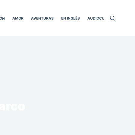
ÓN
AMOR
AVENTURAS
EN INGLÉS
AUDIOCUENTOS
TODO
arco