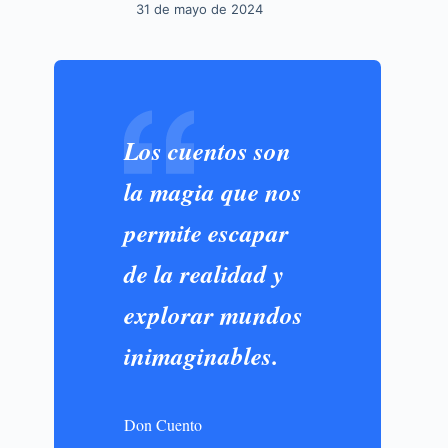
31 de mayo de 2024
Los cuentos son
la magia que nos
permite escapar
de la realidad y
explorar mundos
inimaginables.
Don Cuento