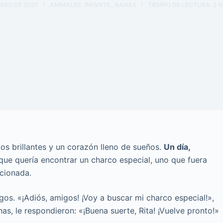
NERO DE 2025
ANIMALES
,
INFANTIL
,
RANAS
TIEMPO DE LECTURA:
3
M
os brillantes y un corazón lleno de sueños.
Un día,
 que quería encontrar un charco especial, uno que fuera
ocionada.
gos. «¡Adiós, amigos! ¡Voy a buscar mi charco especial!»,
nas, le respondieron: «¡Buena suerte, Rita! ¡Vuelve pronto!»