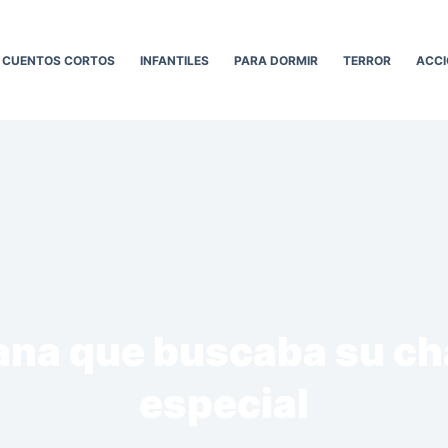
CUENTOS CORTOS
INFANTILES
PARA DORMIR
TERROR
ACCI
rana que buscaba su ch
especial