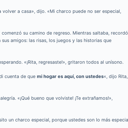
a volver a casa», dijo. «Mi charco puede no ser especial,
 y comenzó su camino de regreso. Mientras saltaba, record
us amigos: las risas, los juegos y las historias que
perando. «¡Rita, regresaste!», gritaron todos al unísono.
 di cuenta de que
mi hogar es aquí, con ustedes
«, dijo Rita,
legría. «¡Qué bueno que volviste! ¡Te extrañamos!»,
cesito un charco especial, porque ustedes son lo más especia