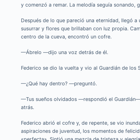
y comenzó a remar. La melodía seguía sonando, gu
Después de lo que pareció una eternidad, llegó a u
susurrar y flores que brillaban con luz propia. Ca
centro de la cueva, encontró un cofre.
—Ábrelo —dijo una voz detrás de él.
Federico se dio la vuelta y vio al Guardián de los
—¿Qué hay dentro? —preguntó.
—Tus sueños olvidados —respondió el Guardián—. 
atrás.
Federico abrió el cofre y, de repente, se vio inu
aspiraciones de juventud, los momentos de felici
«perfecta». Sintió una mezcla de tristeza y alegrí