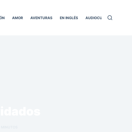
ÓN
AMOR
AVENTURAS
EN INGLÉS
AUDIOCUENTOS
TODO
vidados
MINUTOS