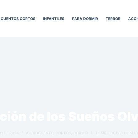
CUENTOS CORTOS
INFANTILES
PARA DORMIR
TERROR
ACCI
ción de los Sueños Ol
IO DE 2024
AUDIOCUENTO
,
CORTOS
,
DORMIR
TIEMPO DE LECTURA:
3