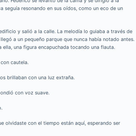
ano. Federico se levantó de la cama y se dirigió a la
ica seguía resonando en sus oídos, como un eco de un
dificio y salió a la calle. La melodía lo guiaba a través de
e, llegó a un pequeño parque que nunca había notado antes.
 a ella, una figura encapuchada tocando una flauta.
con cautela.
os brillaban con una luz extraña.
ondió con voz suave.
o.
e olvidaste con el tiempo están aquí, esperando ser