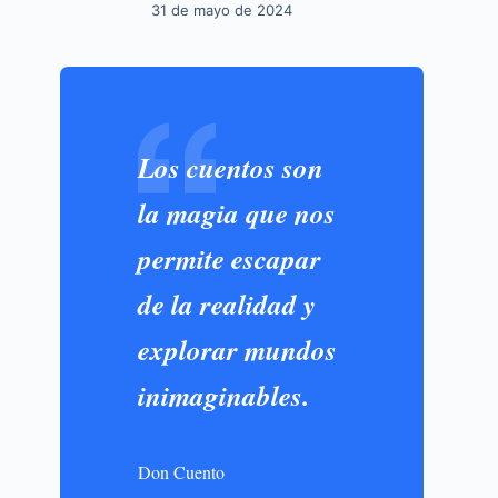
31 de mayo de 2024
z
Los cuentos son
la magia que nos
permite escapar
de la realidad y
explorar mundos
inimaginables.
Don Cuento