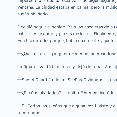
imperceptible, que parecía venir de algún lugar lej
ventana. La ciudad estaba en calma, pero la mús
sueño olvidado.
Decidió seguir el sonido. Bajó las escaleras de su e
callejones oscuros y plazas desiertas. Finalment
En el centro del parque, había una fuente y, junto
—¿Quién eres? —preguntó Federico, acercándose 
La figura levantó la cabeza y dejó de tocar. Sus oj
—Soy el Guardián de los Sueños Olvidados —resp
—¿Sueños olvidados? —repitió Federico, incrédul
—Sí. Todos los sueños que alguna vez tuviste y qu
recordados.