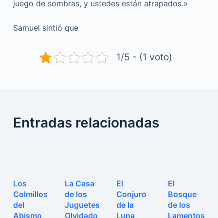
juego de sombras, y ustedes están atrapados.»
Samuel sintió que
1/5 - (1 voto)
Entradas relacionadas
Los
La Casa
El
El
Colmillos
de los
Conjuro
Bosque
del
Juguetes
de la
de los
Abismo
Olvidado
Luna
Lamentos