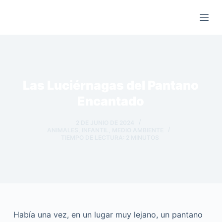
Saltar
al
contenido
Las Luciérnagas del Pantano
Encantado
2 DE JUNIO DE 2024
ANIMALES
,
INFANTIL
,
MEDIO AMBIENTE
TIEMPO DE LECTURA:
2
MINUTOS
Había una vez, en un lugar muy lejano, un pantano