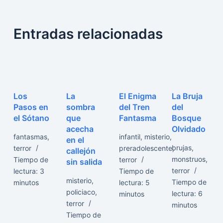
Entradas relacionadas
Los
La
El Enigma
La Bruja
Pasos en
sombra
del Tren
del
el Sótano
que
Fantasma
Bosque
acecha
Olvidado
fantasmas
,
infantil
,
misterio
,
en el
brujas
,
terror
preradolescente
,
callejón
monstruos
,
Tiempo de
terror
sin salida
terror
lectura:
3
Tiempo de
misterio
,
Tiempo de
minutos
lectura:
5
policiaco
,
lectura:
6
minutos
terror
minutos
Tiempo de