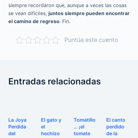
siempre recordaron que, aunque a veces las cosas
se vean difíciles,
juntos siempre pueden encontrar
el camino de regreso
. Fin.
Puntúa este cuento
Entradas relacionadas
La Joya
El gato y
Tomatillo
El canto
Perdida
el
… ¡el
perdido
del
hechizo
tomate
de la