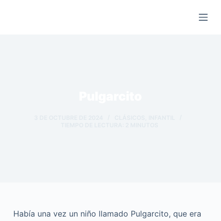
Saltar
al
contenido
Pulgarcito
3 DE OCTUBRE DE 2024
CLÁSICOS
,
INFANTIL
TIEMPO DE LECTURA:
2
MINUTOS
Había una vez un niño llamado Pulgarcito, que era