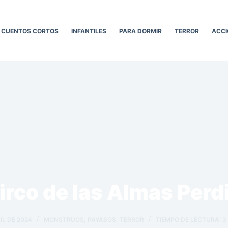
CUENTOS CORTOS
INFANTILES
PARA DORMIR
TERROR
ACCI
Circo de las Almas Perd
IL DE 2024
MONSTRUOS
,
PAYASOS
,
TERROR
TIEMPO DE LECTURA:
3