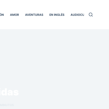
ÓN
AMOR
AVENTURAS
EN INGLÉS
AUDIOCUENTOS
TODO
idas
MINUTOS